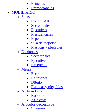
Estuches
Promocionales
MOBILIARIO
Sillas
ESCOLAR
Secretariales
Ejecutivas
Presidenciales
Espera
Silla de recpcion
Plasticas y plegables
Escritorios
Secretariales
Ejecutivos
Recepcion
Mesas
Escolar
Reuniones
Dibujo
Plasticas y plegables
Archivadores
Robotio
2 Gavetas
Articulos decorativos
Lamparas