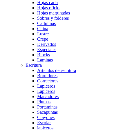
Hojas carta
Hojas oficio
Hojas marginadas
Sobres y folderes
Cartulinas
China
Lustre
Crepe
Derivados
Especiales
Blocks
Laminas
Escritura
Articulos de escritura
Borradores
Correctores
Lapiceros
Lapiceros
Marcadores
Plumas
Portaminas
Sacapuntas
Crayones
Escolar
lapiceros