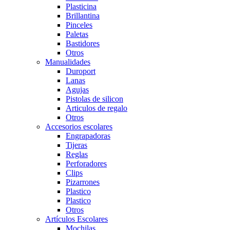
Plasticina
Brillantina
Pinceles
Paletas
Bastidores
Otros
Manualidades
Duroport
Lanas
Agujas
Pistolas de silicon
Articulos de regalo
Otros
Accesorios escolares
Engrapadoras
Tijeras
Reglas
Perforadores
Clips
Pizarrones
Plastico
Plastico
Otros
Artículos Escolares
Mochilas