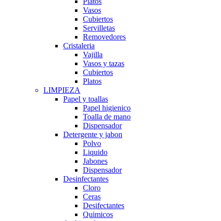
Platos
Vasos
Cubiertos
Servilletas
Removedores
Cristaleria
Vajilla
Vasos y tazas
Cubiertos
Platos
LIMPIEZA
Papel y toallas
Papel higienico
Toalla de mano
Dispensador
Detergente y jabon
Polvo
Liquido
Jabones
Dispensador
Desinfectantes
Cloro
Ceras
Desifectantes
Quimicos