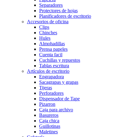
Separadores
Protectores de hojas
Planificadores de escritorio
Accesorios de oficina
Clips
Chinches
Hules
Almohadillas
Prensa papeles
Cuenta facil
Cuchillas y repuestos
Tablas escritura
Artículos de escritorio
Engrapadora
Sacagrapas y grapas
Tijeras
Perforadores
Dispensador de Tape
Pizarron
Caja para archivo
Basureros
Caja chica
Guillotinas
Maletines