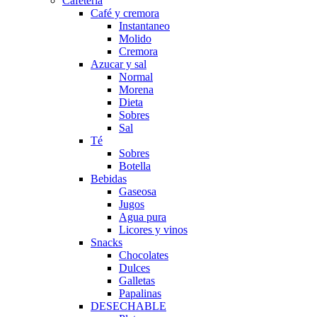
Cafetería
Café y cremora
Instantaneo
Molido
Cremora
Azucar y sal
Normal
Morena
Dieta
Sobres
Sal
Té
Sobres
Botella
Bebidas
Gaseosa
Jugos
Agua pura
Licores y vinos
Snacks
Chocolates
Dulces
Galletas
Papalinas
DESECHABLE