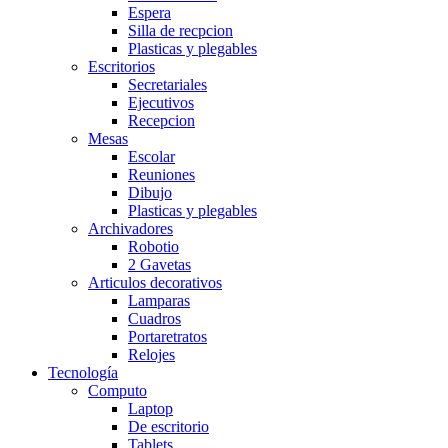
Espera
Silla de recpcion
Plasticas y plegables
Escritorios
Secretariales
Ejecutivos
Recepcion
Mesas
Escolar
Reuniones
Dibujo
Plasticas y plegables
Archivadores
Robotio
2 Gavetas
Articulos decorativos
Lamparas
Cuadros
Portaretratos
Relojes
Tecnología
Computo
Laptop
De escritorio
Tablets