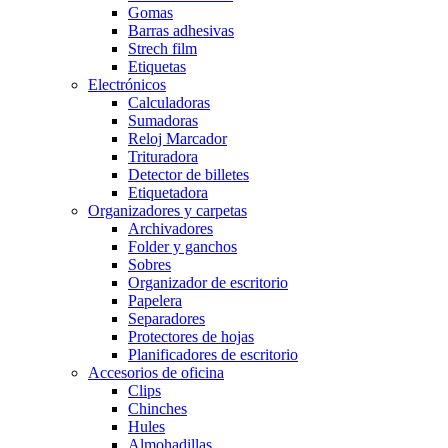
Gomas
Barras adhesivas
Strech film
Etiquetas
Electrónicos
Calculadoras
Sumadoras
Reloj Marcador
Trituradora
Detector de billetes
Etiquetadora
Organizadores y carpetas
Archivadores
Folder y ganchos
Sobres
Organizador de escritorio
Papelera
Separadores
Protectores de hojas
Planificadores de escritorio
Accesorios de oficina
Clips
Chinches
Hules
Almohadillas