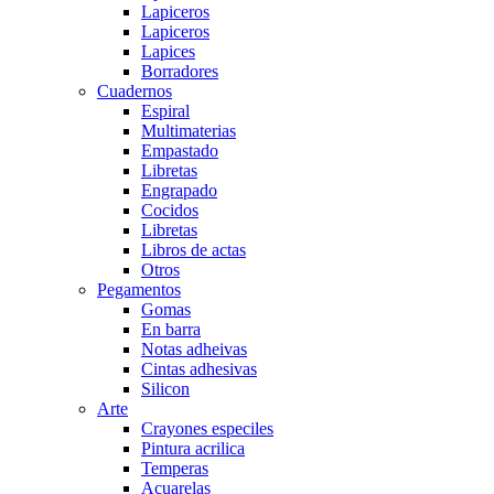
Lapiceros
Lapiceros
Lapices
Borradores
Cuadernos
Espiral
Multimaterias
Empastado
Libretas
Engrapado
Cocidos
Libretas
Libros de actas
Otros
Pegamentos
Gomas
En barra
Notas adheivas
Cintas adhesivas
Silicon
Arte
Crayones especiles
Pintura acrilica
Temperas
Acuarelas