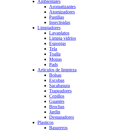
Ambientales
Aromatizantes
Atomizadores
Pastillas
Insectisidas
Limpiadores
Lavaplatos
Limpia vidrios
Esponjas
Tela
Toalla
Mopas
Pads
Articulos de limpieza
Bolsas
Escobas
Sacabasura
Trapeadores
Cepillos
Guantes
Brochas
Jardin
Destapadores
Plasticos
Basureros