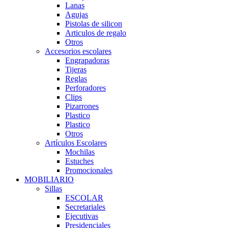
Lanas
Agujas
Pistolas de silicon
Articulos de regalo
Otros
Accesorios escolares
Engrapadoras
Tijeras
Reglas
Perforadores
Clips
Pizarrones
Plastico
Plastico
Otros
Artículos Escolares
Mochilas
Estuches
Promocionales
MOBILIARIO
Sillas
ESCOLAR
Secretariales
Ejecutivas
Presidenciales