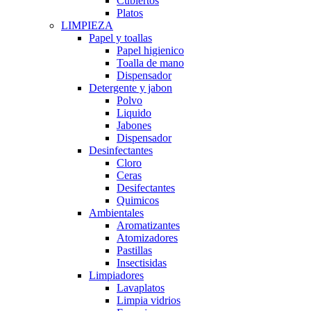
Cubiertos
Platos
LIMPIEZA
Papel y toallas
Papel higienico
Toalla de mano
Dispensador
Detergente y jabon
Polvo
Liquido
Jabones
Dispensador
Desinfectantes
Cloro
Ceras
Desifectantes
Quimicos
Ambientales
Aromatizantes
Atomizadores
Pastillas
Insectisidas
Limpiadores
Lavaplatos
Limpia vidrios