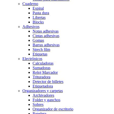
Cuaderno
Espiral
Pasta dura
Libretas
Blocks
Adhesivos
Notas adhesivas
Cintas adhesivas
Gomas
Barras adhesivas
Strech film
Etiquetas
Electrónicos
Calculadoras
Sumadoras
Reloj Marcador
Trituradora
Detector de billetes
Etiquetadora
Organizadores y carpetas
Archivadores
Folder y ganchos
Sobres
Organizador de escritorio
Papelera