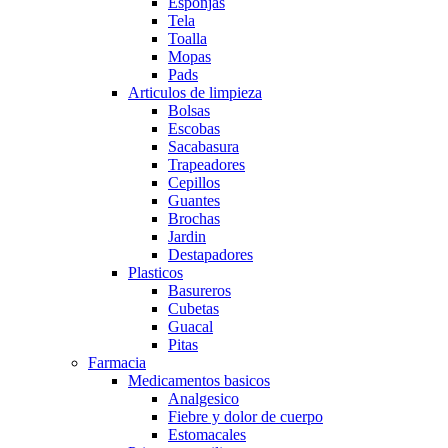
Esponjas
Tela
Toalla
Mopas
Pads
Articulos de limpieza
Bolsas
Escobas
Sacabasura
Trapeadores
Cepillos
Guantes
Brochas
Jardin
Destapadores
Plasticos
Basureros
Cubetas
Guacal
Pitas
Farmacia
Medicamentos basicos
Analgesico
Fiebre y dolor de cuerpo
Estomacales