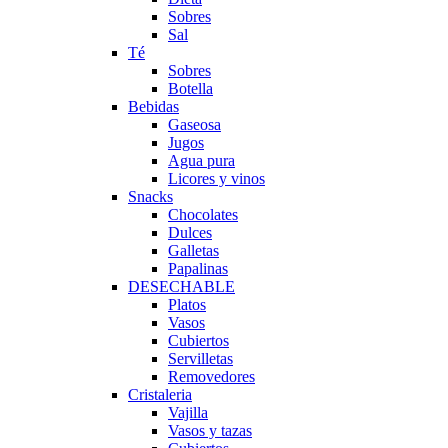
Sobres
Sal
Té
Sobres
Botella
Bebidas
Gaseosa
Jugos
Agua pura
Licores y vinos
Snacks
Chocolates
Dulces
Galletas
Papalinas
DESECHABLE
Platos
Vasos
Cubiertos
Servilletas
Removedores
Cristaleria
Vajilla
Vasos y tazas