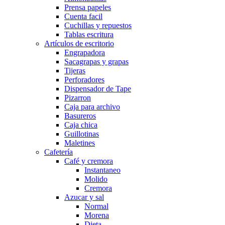
Prensa papeles
Cuenta facil
Cuchillas y repuestos
Tablas escritura
Artículos de escritorio
Engrapadora
Sacagrapas y grapas
Tijeras
Perforadores
Dispensador de Tape
Pizarron
Caja para archivo
Basureros
Caja chica
Guillotinas
Maletines
Cafetería
Café y cremora
Instantaneo
Molido
Cremora
Azucar y sal
Normal
Morena
Dieta