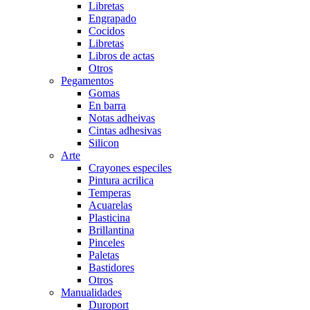
Libretas
Engrapado
Cocidos
Libretas
Libros de actas
Otros
Pegamentos
Gomas
En barra
Notas adheivas
Cintas adhesivas
Silicon
Arte
Crayones especiles
Pintura acrilica
Temperas
Acuarelas
Plasticina
Brillantina
Pinceles
Paletas
Bastidores
Otros
Manualidades
Duroport