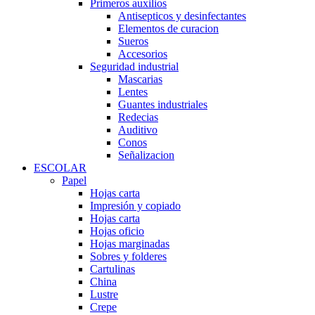
Primeros auxilios
Antisepticos y desinfectantes
Elementos de curacion
Sueros
Accesorios
Seguridad industrial
Mascarias
Lentes
Guantes industriales
Redecias
Auditivo
Conos
Señalizacion
ESCOLAR
Papel
Hojas carta
Impresión y copiado
Hojas carta
Hojas oficio
Hojas marginadas
Sobres y folderes
Cartulinas
China
Lustre
Crepe