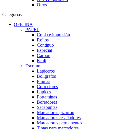
Otros
Categorías
OFICINA
PAPEL
Copia e impresión
Rollos
Continuo
Especial
Carbon
Kraft
Escritura
Lapiceros
Boligrafos
Plumas
Correctores
Lapices
Portaminas
Borradores
Sacapuntas
Marcadores pizarron
Marcadores resaltadores
Marcadores permanentes
Tintas para marcadores