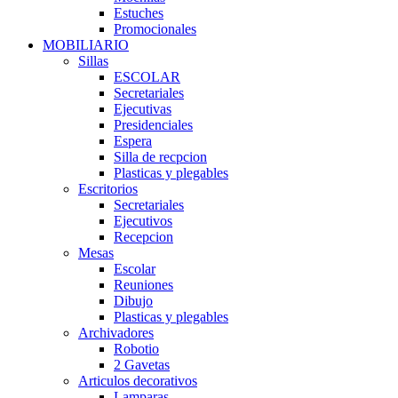
Estuches
Promocionales
MOBILIARIO
Sillas
ESCOLAR
Secretariales
Ejecutivas
Presidenciales
Espera
Silla de recpcion
Plasticas y plegables
Escritorios
Secretariales
Ejecutivos
Recepcion
Mesas
Escolar
Reuniones
Dibujo
Plasticas y plegables
Archivadores
Robotio
2 Gavetas
Articulos decorativos
Lamparas