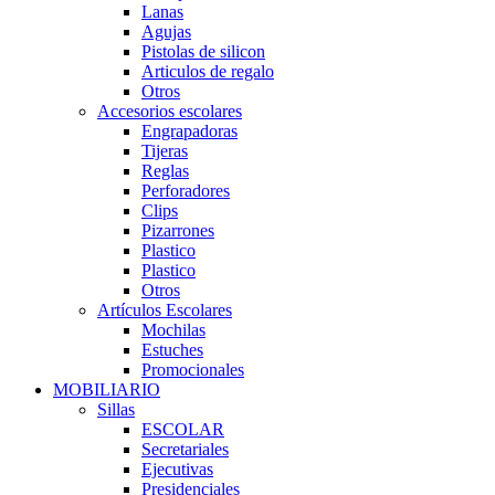
Lanas
Agujas
Pistolas de silicon
Articulos de regalo
Otros
Accesorios escolares
Engrapadoras
Tijeras
Reglas
Perforadores
Clips
Pizarrones
Plastico
Plastico
Otros
Artículos Escolares
Mochilas
Estuches
Promocionales
MOBILIARIO
Sillas
ESCOLAR
Secretariales
Ejecutivas
Presidenciales