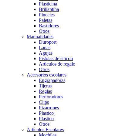
Plasticina
Brillantina
Pinceles
Paletas
Bastidores
Otros
Manualidades
Duroport
Lanas
Agujas
Pistolas de silicon
Articulos de regalo
Otros
Accesorios escolares
Engrapadoras
Tijeras
Reglas
Perforadores
Clips
Pizarrones
Plastico
Plastico
Otros
Artículos Escolares
Mochilas