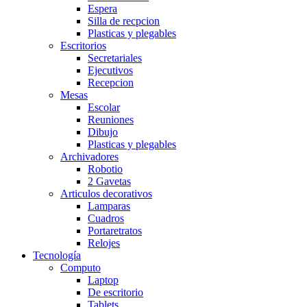
Espera
Silla de recpcion
Plasticas y plegables
Escritorios
Secretariales
Ejecutivos
Recepcion
Mesas
Escolar
Reuniones
Dibujo
Plasticas y plegables
Archivadores
Robotio
2 Gavetas
Articulos decorativos
Lamparas
Cuadros
Portaretratos
Relojes
Tecnología
Computo
Laptop
De escritorio
Tablets