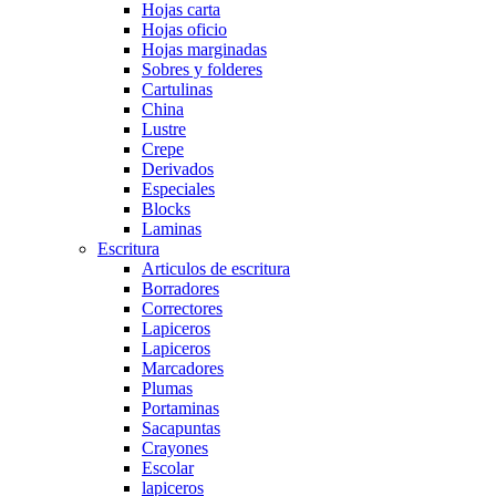
Hojas carta
Hojas oficio
Hojas marginadas
Sobres y folderes
Cartulinas
China
Lustre
Crepe
Derivados
Especiales
Blocks
Laminas
Escritura
Articulos de escritura
Borradores
Correctores
Lapiceros
Lapiceros
Marcadores
Plumas
Portaminas
Sacapuntas
Crayones
Escolar
lapiceros