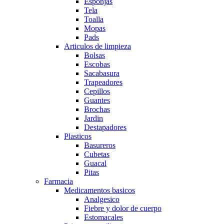
Esponjas
Tela
Toalla
Mopas
Pads
Articulos de limpieza
Bolsas
Escobas
Sacabasura
Trapeadores
Cepillos
Guantes
Brochas
Jardin
Destapadores
Plasticos
Basureros
Cubetas
Guacal
Pitas
Farmacia
Medicamentos basicos
Analgesico
Fiebre y dolor de cuerpo
Estomacales