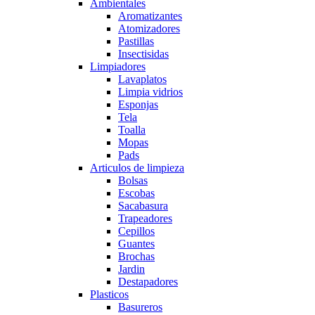
Ambientales
Aromatizantes
Atomizadores
Pastillas
Insectisidas
Limpiadores
Lavaplatos
Limpia vidrios
Esponjas
Tela
Toalla
Mopas
Pads
Articulos de limpieza
Bolsas
Escobas
Sacabasura
Trapeadores
Cepillos
Guantes
Brochas
Jardin
Destapadores
Plasticos
Basureros