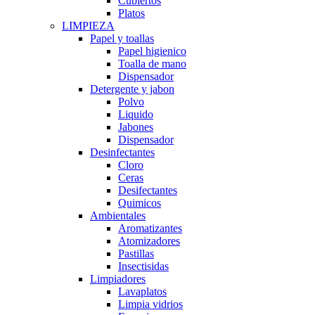
Cubiertos
Platos
LIMPIEZA
Papel y toallas
Papel higienico
Toalla de mano
Dispensador
Detergente y jabon
Polvo
Liquido
Jabones
Dispensador
Desinfectantes
Cloro
Ceras
Desifectantes
Quimicos
Ambientales
Aromatizantes
Atomizadores
Pastillas
Insectisidas
Limpiadores
Lavaplatos
Limpia vidrios