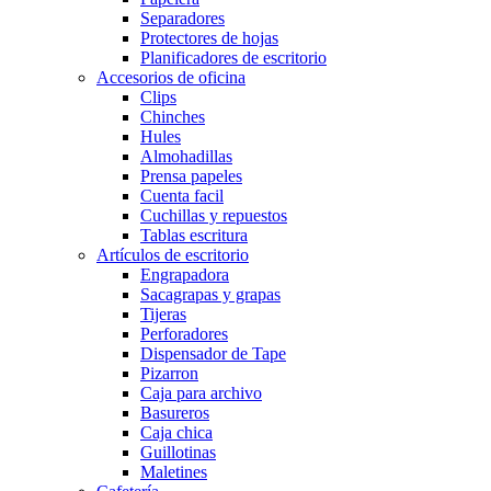
Separadores
Protectores de hojas
Planificadores de escritorio
Accesorios de oficina
Clips
Chinches
Hules
Almohadillas
Prensa papeles
Cuenta facil
Cuchillas y repuestos
Tablas escritura
Artículos de escritorio
Engrapadora
Sacagrapas y grapas
Tijeras
Perforadores
Dispensador de Tape
Pizarron
Caja para archivo
Basureros
Caja chica
Guillotinas
Maletines