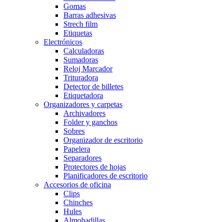
Gomas
Barras adhesivas
Strech film
Etiquetas
Electrónicos
Calculadoras
Sumadoras
Reloj Marcador
Trituradora
Detector de billetes
Etiquetadora
Organizadores y carpetas
Archivadores
Folder y ganchos
Sobres
Organizador de escritorio
Papelera
Separadores
Protectores de hojas
Planificadores de escritorio
Accesorios de oficina
Clips
Chinches
Hules
Almohadillas