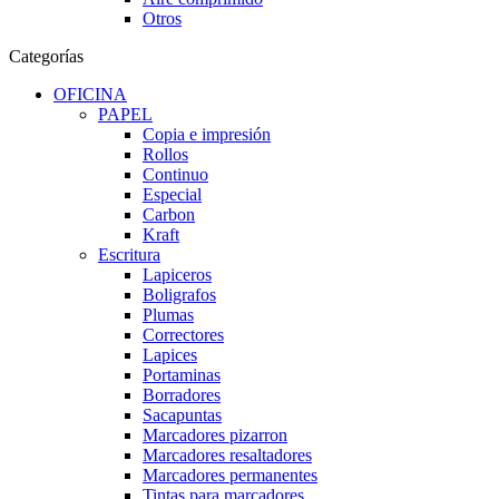
Otros
Categorías
OFICINA
PAPEL
Copia e impresión
Rollos
Continuo
Especial
Carbon
Kraft
Escritura
Lapiceros
Boligrafos
Plumas
Correctores
Lapices
Portaminas
Borradores
Sacapuntas
Marcadores pizarron
Marcadores resaltadores
Marcadores permanentes
Tintas para marcadores