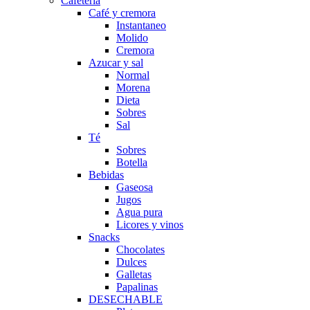
Cafetería
Café y cremora
Instantaneo
Molido
Cremora
Azucar y sal
Normal
Morena
Dieta
Sobres
Sal
Té
Sobres
Botella
Bebidas
Gaseosa
Jugos
Agua pura
Licores y vinos
Snacks
Chocolates
Dulces
Galletas
Papalinas
DESECHABLE