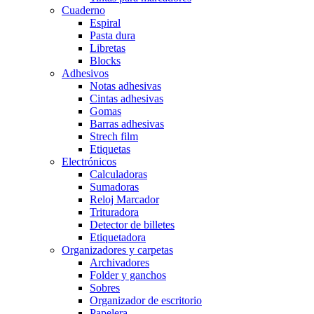
Cuaderno
Espiral
Pasta dura
Libretas
Blocks
Adhesivos
Notas adhesivas
Cintas adhesivas
Gomas
Barras adhesivas
Strech film
Etiquetas
Electrónicos
Calculadoras
Sumadoras
Reloj Marcador
Trituradora
Detector de billetes
Etiquetadora
Organizadores y carpetas
Archivadores
Folder y ganchos
Sobres
Organizador de escritorio
Papelera