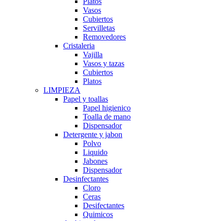
Platos
Vasos
Cubiertos
Servilletas
Removedores
Cristaleria
Vajilla
Vasos y tazas
Cubiertos
Platos
LIMPIEZA
Papel y toallas
Papel higienico
Toalla de mano
Dispensador
Detergente y jabon
Polvo
Liquido
Jabones
Dispensador
Desinfectantes
Cloro
Ceras
Desifectantes
Quimicos