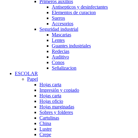
Primeros auxilios
Antisepticos y desinfectantes
Elementos de curacion
Sueros
Accesorios
Seguridad industrial
Mascarias
Lentes
Guantes industriales
Redecias
Auditivo
Conos
Señalizacion
ESCOLAR
Papel
Hojas carta
Impresión y copiado
Hojas carta
Hojas oficio
Hojas marginadas
Sobres y folderes
Cartulinas
China
Lustre
Crepe