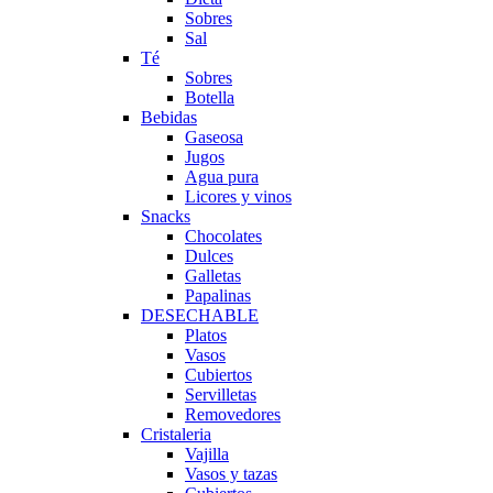
Sobres
Sal
Té
Sobres
Botella
Bebidas
Gaseosa
Jugos
Agua pura
Licores y vinos
Snacks
Chocolates
Dulces
Galletas
Papalinas
DESECHABLE
Platos
Vasos
Cubiertos
Servilletas
Removedores
Cristaleria
Vajilla
Vasos y tazas