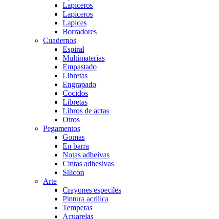
Lapiceros
Lapiceros
Lapices
Borradores
Cuadernos
Espiral
Multimaterias
Empastado
Libretas
Engrapado
Cocidos
Libretas
Libros de actas
Otros
Pegamentos
Gomas
En barra
Notas adheivas
Cintas adhesivas
Silicon
Arte
Crayones especiles
Pintura acrilica
Temperas
Acuarelas