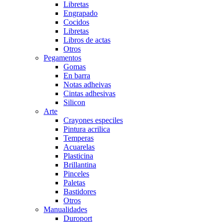
Libretas
Engrapado
Cocidos
Libretas
Libros de actas
Otros
Pegamentos
Gomas
En barra
Notas adheivas
Cintas adhesivas
Silicon
Arte
Crayones especiles
Pintura acrilica
Temperas
Acuarelas
Plasticina
Brillantina
Pinceles
Paletas
Bastidores
Otros
Manualidades
Duroport