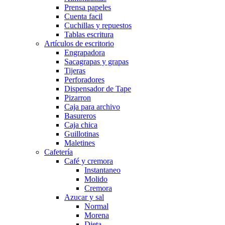
Prensa papeles
Cuenta facil
Cuchillas y repuestos
Tablas escritura
Artículos de escritorio
Engrapadora
Sacagrapas y grapas
Tijeras
Perforadores
Dispensador de Tape
Pizarron
Caja para archivo
Basureros
Caja chica
Guillotinas
Maletines
Cafetería
Café y cremora
Instantaneo
Molido
Cremora
Azucar y sal
Normal
Morena
Dieta